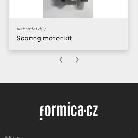
Náhradní díly
Scoring motor kit
‹
›
Adresa: