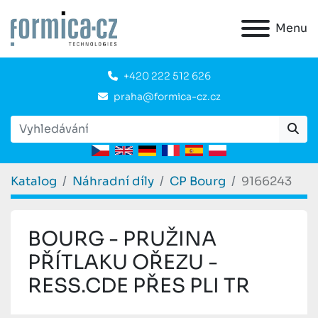
Menu
+420 222 512 626
praha@formica-cz.cz
Katalog
Náhradní díly
CP Bourg
9166243
BOURG - PRUŽINA
PŘÍTLAKU OŘEZU -
RESS.CDE PŘES PLI TR