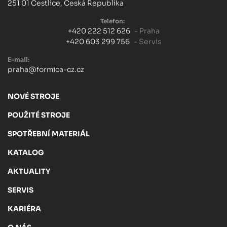
251 01 Čestlice, Česká Republika
Telefon:
+420 222 512 626
- Praha
+420 603 299 756
- Servis
E-mail:
praha@formica-cz.cz
NOVÉ STROJE
POUŽITÉ STROJE
SPOTŘEBNÍ MATERIÁL
KATALOG
AKTUALITY
SERVIS
KARIÉRA