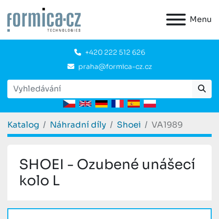
Menu
+420 222 512 626
praha@formica-cz.cz
Katalog
Náhradní díly
Shoei
VA1989
SHOEI - Ozubené unášecí
kolo L