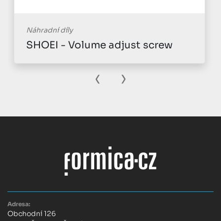
Náhradní díly
SHOEI - Volume adjust screw
‹
›
Adresa:
Obchodní 126