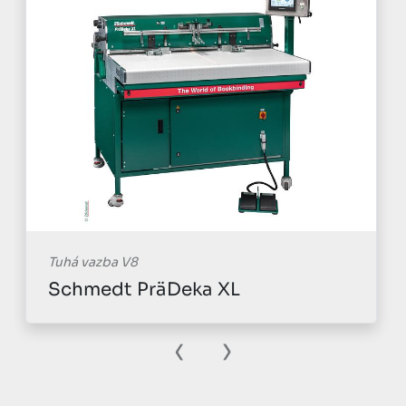
Tuhá vazba V8
Schmedt PräDeka XL
‹
›