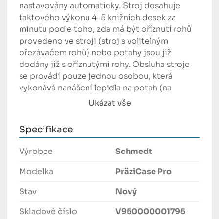
nastavovány automaticky. Stroj dosahuje 
taktového výkonu 4-5 knižních desek za 
minutu podle toho, zda má být oříznutí rohů 
provedeno ve stroji (stroj s volitelným 
ořezávačem rohů) nebo potahy jsou již 
dodány již s oříznutými rohy. Obsluha stroje 
se provádí pouze jednou osobou, která 
vykonává nanášení lepidla na potah (na 
samostatném stroji pro nanášení lepidla) a 
Ukázat vše
pokládání knihařské lepenky. Vlastní výroba 
knižních desek s oříznutím rohů, zahnutím 
Specifikace
všech čtyř stran a následného přilisování celé 
plochy se provádí plně automaticky. Rohy 
Výrobce
Schmedt
jsou čistě ohýbány. Přitom jsou po zahnutí 
dlouhých hran provádí přeložení rohových 
Modelka
PräziCase Pro
skladů pomocí dvou skládacích prstů. 
Stav
Nový
Manuální přitlačení, které je u jiných systémů 
naprosto běžné, odpadá.

Skladové číslo
V950000001795