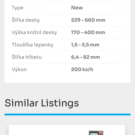
Šířka knižní desky bez ořezávače rohů: 219 – 
Type
New
711 mm

Šířka desky
229 - 660 mm
Šířka knižní desky s ořezávačem rohů: 229 – 
Výška knižní desky
170 – 400 mm
660 mm

Tloušťka lepenky
1,5 – 3,5 mm
Technické změny vyhrazeny
Šířka hřbetu
6,4 – 82 mm
Výkon
200 ks/h
Similar Listings