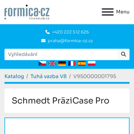
Menu
+420 222 512 626
praha@formica-cz.cz
Katalog
Tuhá vazba V8
V950000001795
Schmedt PräziCase Pro