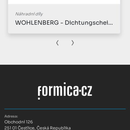
Náhradní díly
WOHLENBERG - Dichtungscheibe
‹
›
Adresa:
Obchodní 126
251 01 Čestlice, Česká Republika