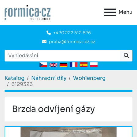
Menu
+420 222 512 626
praha@formica-cz.cz
Katalog
Náhradní díly
Wohlenberg
6129326
Brzda odvíjení gázy