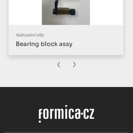
Náhradní díly
Bearing block assy
‹
›