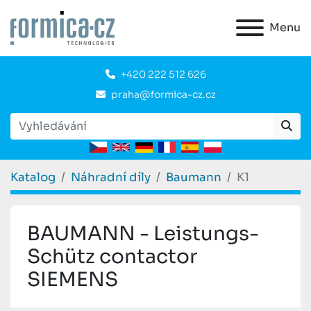
Menu
+420 222 512 626
praha@formica-cz.cz
Katalog
Náhradní díly
Baumann
K1
BAUMANN - Leistungs-
Schütz contactor
SIEMENS