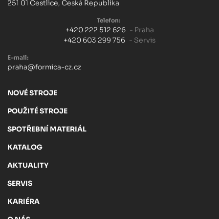
251 01 Čestlice, Česká Republika
Telefon:
+420 222 512 626
- Praha
+420 603 299 756
- Servis
E-mail:
praha@formica-cz.cz
NOVÉ STROJE
POUŽITÉ STROJE
SPOTŘEBNÍ MATERIÁL
KATALOG
AKTUALITY
SERVIS
KARIÉRA