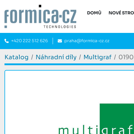
DOMŮ
NOVÉ STR
+420 222 512 626
praha@formica-cz.cz
Katalog
Náhradní díly
Multigraf
0190