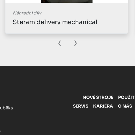
Náhradní díly
Steram delivery mechanical
‹
›
NOVÉ STROJE
POUŽIT
SERVIS
KARIÉRA
O NÁS
publika
s