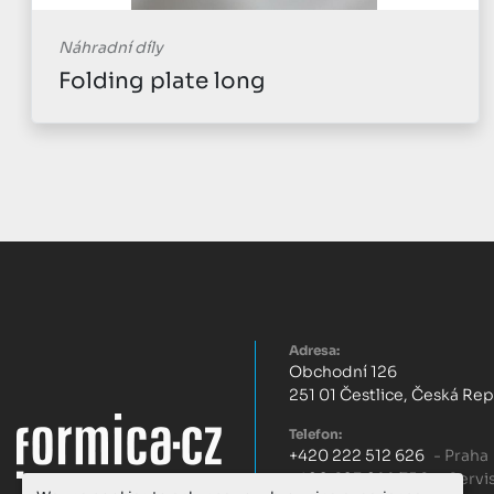
Náhradní díly
Folding plate long
Adresa:
Obchodní 126
251 01 Čestlice, Česká Re
Telefon:
+420 222 512 626
- Praha
+420 603 299 756
- Servi