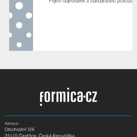
Adresa:
Obchodní 126
251 01 Čestlice, Česká Republika