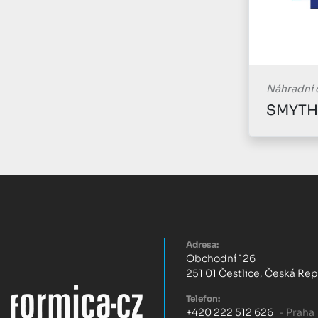
Náhradní 
Adresa:
Obchodní 126
251 01 Čestlice, Česká Re
Telefon:
+420 222 512 626
- Praha