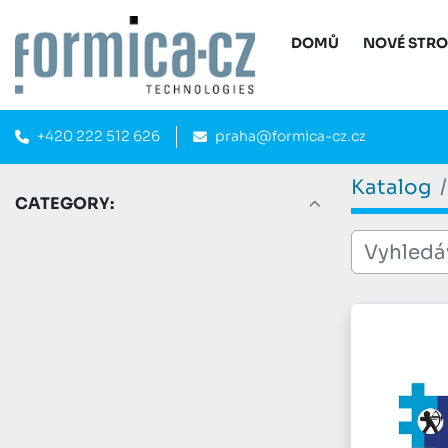
DOMŮ
NOVÉ STR
+420 222 512 626
praha@formica-cz.cz
Katalog
CATEGORY: