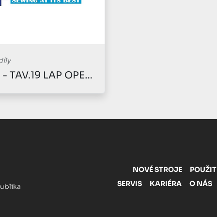
díly
SMYTH - TAV.19 LAP OPENER COMPLETO X F145
NOVÉ STROJE
POUŽIT
SERVIS
KARIÉRA
O NÁS
publika