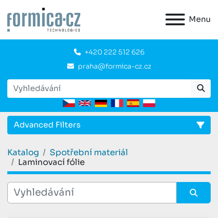
Menu
+420 222 512 626
praha@formica-cz.cz
Advanced Filters
Katalog
Spotřební materiál
CATEGORY:
Laminovací fólie
Řadil dle