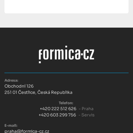
Adresa:
Obchodní 126
251 01 Čestlice, Česká Republika
Telefon:
+420 222 512 626
- Praha
+420 603 299 756
- Servis
E-mail:
praha@formica-cz.cz