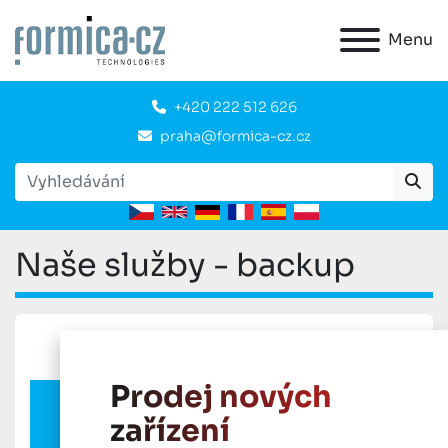
Menu
+420 222 512 626
praha@formica-cz.cz
Naše služby - backup
Prodej nových
zařízení