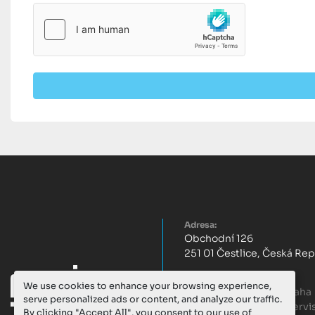
Adresa:
Obchodní 126
251 01 Čestlice, Česká Re
Telefon:
We use cookies to enhance your browsing experience,
+420 222 512 626
- Praha
serve personalized ads or content, and analyze our traffic.
+420 603 299 756
- Servi
By clicking "Accept All", you consent to our use of