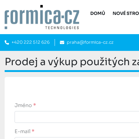
DOMŮ
NOVÉ STR
+420 222 512 626
praha@formica-cz.cz
Prodej a výkup použitých z
Jméno
*
E-mail
*