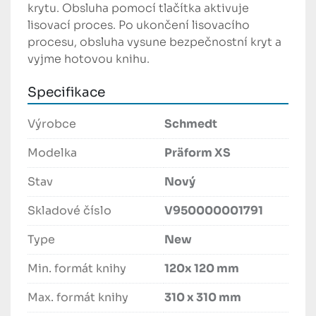
krytu. Obsluha pomocí tlačítka aktivuje 
lisovací proces. Po ukončení lisovacího 
procesu, obsluha vysune bezpečnostní kryt a 
vyjme hotovou knihu.
Specifikace
Výrobce
Schmedt
Modelka
Präform XS
Stav
Nový
Skladové číslo
V950000001791
Type
New
Min. formát knihy
120x 120 mm
Max. formát knihy
310 x 310 mm