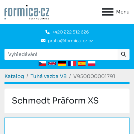
Menu
+420 222 512 626
praha@formica-cz.cz
Katalog
Tuhá vazba V8
V950000001791
Schmedt Präform XS