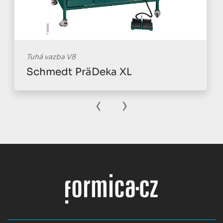
Tuhá vazba V8
Schmedt PräDeka XL
‹
›