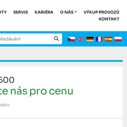
ITY
SERVIS
KARIÉRA
O NÁS
VÝKUP PROVOZŮ
KONTAKT
 500
te nás pro cenu
Česko