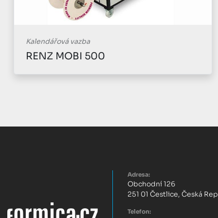
Kalendářová vazba
RENZ Inline 750
Adresa:
Obchodní 126
251 01 Čestlice, Česká Re
Telefon: