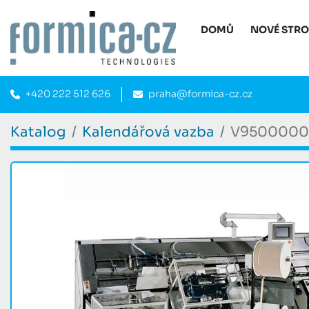
DOMŮ
NOVÉ STR
+420 222 512 626
praha@formica-cz.cz
Katalog
Kalendářová vazba
V9500000