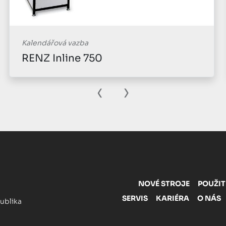
Kalendářová vazba
RENZ Autobind 500
‹
›
NOVÉ STROJE
POUŽIT
SERVIS
KARIÉRA
O NÁS
publika