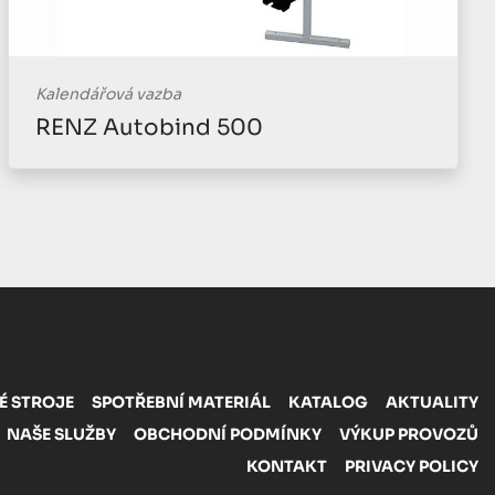
Kalendářová vazba
RENZ PROPUNCH 36 - 110/150
É STROJE
SPOTŘEBNÍ MATERIÁL
KATALOG
AKTUALITY
NAŠE SLUŽBY
OBCHODNÍ PODMÍNKY
VÝKUP PROVOZŮ
KONTAKT
PRIVACY POLICY