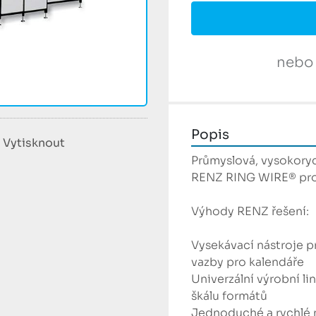
nebo
Popis
Vytisknout
Průmyslová, vysokorych
RENZ RING WIRE® pro k
Výhody RENZ řešení:

Vysekávací nástroje p
vazby pro kalendáře

Univerzální výrobní l
škálu formátů

Jednoduché a rychlé n