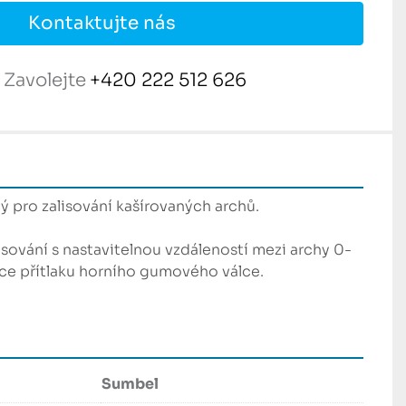
Kontaktujte nás
Zavolejte
+420 222 512 626
ý pro zalisování kašírovaných archů.

sování s nastavitelnou vzdáleností mezi archy 0-
e přítlaku horního gumového válce.

Sumbel