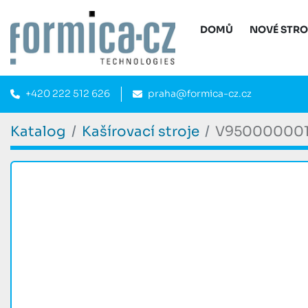
DOMŮ
NOVÉ STR
+420 222 512 626
praha@formica-cz.cz
Katalog
Kašírovací stroje
V95000000