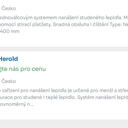
, Česko
 jednoválcovým systemem nanášení studeného lepidla. Mn
omocí stírací platžety. Snadná obsluha i číštění Type: N
a 400 mm
Herold
jte nás pro cenu
, Česko
 zařízení pro nanášení lepidla je určené pro menší a stř
urace pro studené i teplé lepidlo. Systém nanášení lepi
ovnoměrný n...