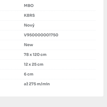
MBO
K8RS
Nový
V950000001750
New
78 x 120 cm
12 x 25 cm
6 cm
až 275 m/min