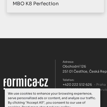
MBO K70
Adresa:
Obchodní 126
251 01 Čestlice, Česká Re
Telefon:
+420 222 512 626
- Praha
+420 603 299 756
- Servi
We use cookies to enhance your browsing experience,
serve personalized ads or content, and analyze our traffic.
E-mail:
praha@formica-cz.cz
By clicking "Accept All", you consent to our use of