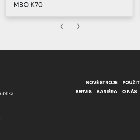
MBO K80
‹
›
NOVÉ STROJE
POUŽIT
SERVIS
KARIÉRA
O NÁS
publika
s