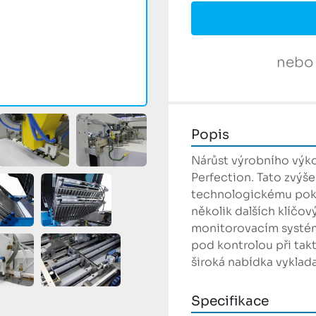
nebo
Popis
Nárůst výrobního výk
Perfection. Tato zvýše
technologickému pokr
několik dalších klíčov
monitorovacím systéme
pod kontrolou při takt
široká nabídka vyklad
Specifikace