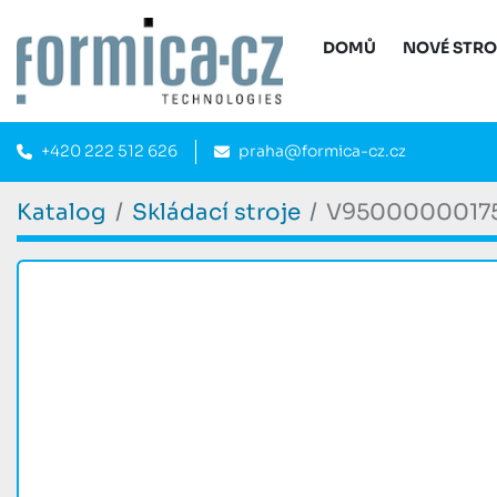
DOMŮ
NOVÉ STR
+420 222 512 626
praha@formica-cz.cz
Katalog
Skládací stroje
V9500000017