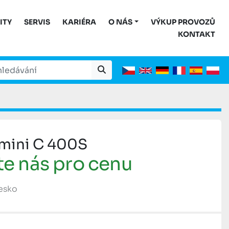
ITY
SERVIS
KARIÉRA
O NÁS
VÝKUP PROVOZŮ
KONTAKT
mini C 400S
te nás pro cenu
Česko