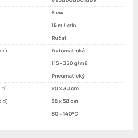
V950000001809
New
15 m / min
Ruční
chů
Automatická
115 - 350 g/m2
Pneumatický
 d)
20 x 30 cm
x d)
38 x 58 cm
80 - 140°C