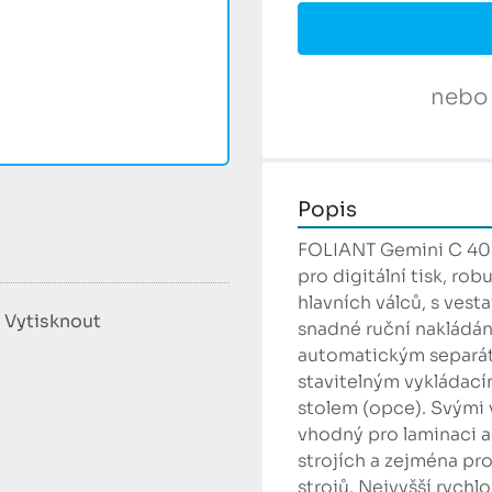
nebo
Popis
FOLIANT Gemini C 400
pro digitální tisk, ro
hlavních válců, s ve
Vytisknout
snadné ruční nakládán
automatickým separát
stavitelným vykládací
stolem (opce). Svými 
vhodný pro laminaci a
strojích a zejména pro
strojů. Nejvyšší rychlo