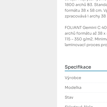
1800 archů B3. Standa
formátu 38 x 58 cm. V
zpracovává i archy 38 
FOLIANT Gemini C 400
archů formátu až 38 x
115 – 350 g/m2. Minim
laminovací proces prob
válců – vysoce leštěn
a spodním tlakovým vá
laminaci digitálních a
Specifikace
vyhříván vnitřním top
Laminovací tlak je říz
Výrobce
účely je v rámu lamino
nevyžaduje externí zd
Modelka
je instalováno zdvoje
Stav