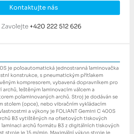
Kontaktujte nás
Zavolejte
+420 222 512 626
S je poloautomatická jednostranná laminovačka 
bustní konstrukce, s pneumatickým přítlakem 
stavěným kompresorem, vybavená dopravníkem pro 
í archů, leštěným laminovacím válcem a 
orem polaminovaných archů. Stroj je dodáván se 
m stolem (opce), nebo vibračním vykládacím 
vlastnostmi a výkony je FOLIANT Gemini C 400S 
rchů B3 vytištěných na ofsetových tiskových 
 laminaci archů formátu B3 z digitálních tiskových 
st stroje je 15 m/min. Maximální výkon stroje je 