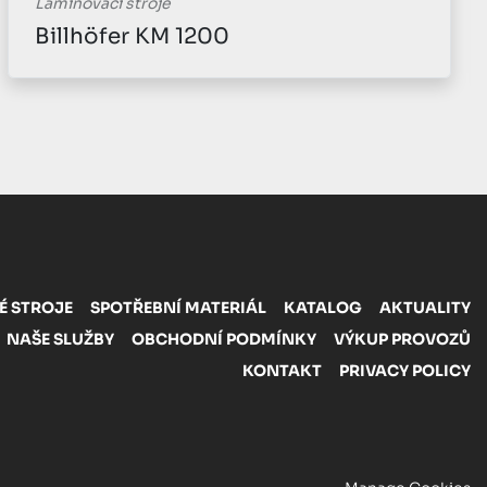
Laminovací stroje
Zlatící jednotka Foliant
É STROJE
SPOTŘEBNÍ MATERIÁL
KATALOG
AKTUALITY
NAŠE SLUŽBY
OBCHODNÍ PODMÍNKY
VÝKUP PROVOZŮ
KONTAKT
PRIVACY POLICY