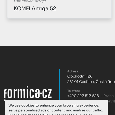
Laminovací stroje
Foliant VEGA 530A + zlatící jednotka
Adresa:
Obchodní 126
251 01 Čestlice, Česká Re
Telefon:
+420 222 512 626
- Praha
+420 603 299 756
- Servi
We use cookies to enhance your browsing experience,
serve personalized ads or content, and analyze our traffic.
E-mail: