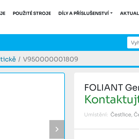
OJE
POUŽITÉ STROJE
DÍLY A PŘÍSLUŠENSTVÍ
AKTUAL
tickě
V950000001809
FOLIANT Ge
Kontaktuj
Umístění:
Čestlice, 