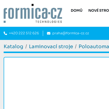
DOMŮ
NOVÉ STR
+420 222 512 626
praha@formica-cz.cz
Katalog
Laminovací stroje
Poloautoma