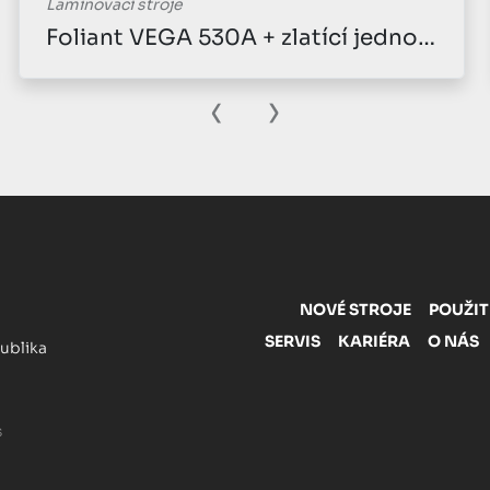
Laminovací stroje
Billhöfer KM 1200
‹
›
NOVÉ STROJE
POUŽIT
SERVIS
KARIÉRA
O NÁS
publika
s