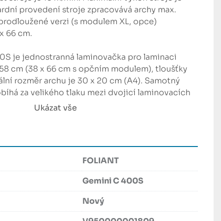
rdní provedení stroje zpracovává archy max. 
prodloužené verzi (s modulem XL, opce) 
x 66 cm.

S je jednostranná laminovačka pro laminaci 
 58 cm (38 x 66 cm s opčním modulem), tloušťky 
ální rozměr archu je 30 x 20 cm (A4). Samotný 
íhá za velikého tlaku mezi dvojicí laminovacích 
ým chromovaným válcem s elektrickým vyhříváním 
Ukázat vše
lcem. Vysoký tlak je podmínkou pro kvalitní 
rchů. Chromovaný laminovací válec je elektricky 
ným tělesem s citlivým teplotním čidlem. 
en pneumaticky regulačním ventilem. Pro tyto 
FOLIANT
vačky instalován malý kompresor. Stroj tak 
roj stlačeného vzduchu. Před vytahovacími válci 
Gemini C 400S
né zařízení proti kroucení polaminovaných archů.
Nový