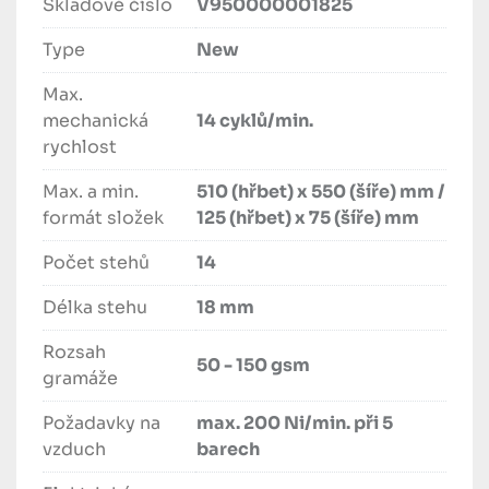
Skladové číslo
V950000001825
Type
New
Max.
mechanická
14 cyklů/min.
rychlost
Max. a min.
510 (hřbet) x 550 (šíře) mm /
formát složek
125 (hřbet) x 75 (šíře) mm
Počet stehů
14
Délka stehu
18 mm
Rozsah
50 - 150 gsm
gramáže
Požadavky na
max. 200 Ni/min. při 5
vzduch
barech