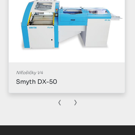
Níťošičky V4
Smyth DX-50
‹
›