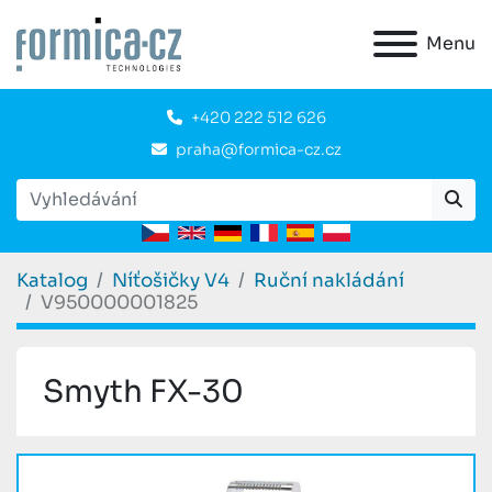
Menu
+420 222 512 626
praha@formica-cz.cz
Katalog
Níťošičky V4
Ruční nakládání
V950000001825
Smyth FX-30