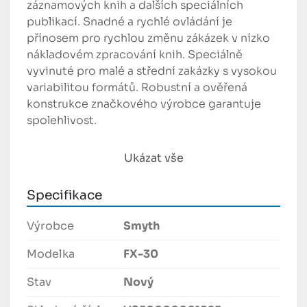
záznamových knih a dalších speciálních 
publikací. Snadné a rychlé ovládání je 
přínosem pro rychlou změnu zákázek v nízko 
nákladovém zpracování knih. Speciálně 
vyvinuté pro malé a střední zakázky s vysokou 
variabilitou formátů. Robustní a ověřená 
konstrukce značkového výrobce garantuje 
spolehlivost.

Manuální podávání složek s předním vstupem

Ukázat vše
Vynikající kvalita šití s nízkými provozními 
náklady

Specifikace
Extrémně snadné použití, nevyžaduje žádnou 
údržbu

Výrobce
Smyth
Rychlé a snadné přenastavení při změně 
zakázek
Modelka
FX-30
Stav
Nový