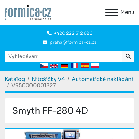
Menu
+420 222 512 626
praha@formica-cz.cz
Katalog
Níťošičky V4
Automatickě nakládání
V950000001827
Smyth FF-280 4D