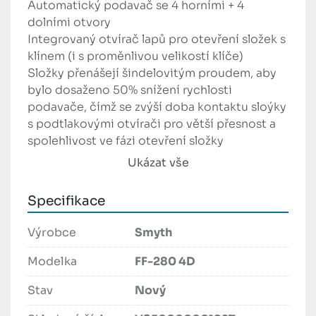
Automatický podavač se 4 horními + 4 
dolními otvory

Integrovaný otvírač lapů pro otevření složek s 
klínem (i s proměnlivou velikostí klíče)

Složky přenášejí šindelovitým proudem, aby 
bylo dosaženo 50% snížení rychlosti 
podavače, čímž se zvýší doba kontaktu sloýky 
s podtlakovými otvírači pro větší přesnost a 
spolehlivost ve fázi otevření složky

Systém pro směšování podtlaku a tlaku pro 
Ukázat vše
perfektní vyrovnání vložených složek
Specifikace
Výrobce
Smyth
Modelka
FF-280 4D
Stav
Nový