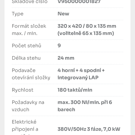
Skladové číslo
V950000001827
Type
New
Formát složek
320 x 420 / 80 x 135 mm
max. / min.
(volitelně 65 x 135 mm)
Počet stehů
9
Délka stehu
24 mm
Podavače
4 horní + 4 spodní +
otevírání složky
integrovaný LAP
Rychlost
180 taktů/min
Požadavky na
max. 300 Ni/min. při 6
vzduch
barech
Elektrické
připojení a
380V/50Hz 3 fáze, 7,0 kW