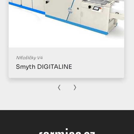
Níťošičky V4
Smyth DIGITALINE
‹
›