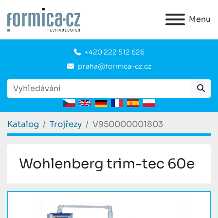
Menu
+420 222 512 626
praha@formica-cz.cz
Katalog
Trojřezy
V950000001803
Wohlenberg trim-tec 60e