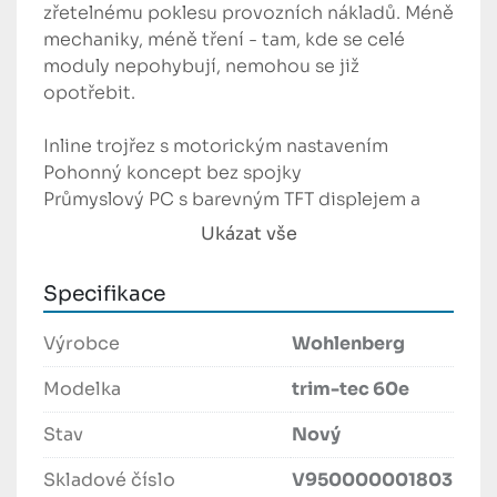
zřetelnému poklesu provozních nákladů. Méně 
mechaniky, méně tření - tam, kde se celé 
moduly nepohybují, nemohou se již 
opotřebit.

Inline trojřez s motorickým nastavením

Pohonný koncept bez spojky

Průmyslový PC s barevným TFT displejem a 
funkcí dotykové obrazovky

Ukázat vše
Grafické interface operátora Navigátor SE

Integrované rozhraní JDF / JMF

Specifikace
Připraveno pro připojení ConditionPro®*

Trojstranný zesílený vibrační řez

Výrobce
Wohlenberg
Bezpásový systém transportu knih

Pneumatický doraz hlavy

Modelka
trim-tec 60e
Rychlé přestavění ze stahovacího na počítací 
Stav
Nový
provoz

Korektura potřebných parametrů nastavení 
Skladové číslo
V950000001803
během produkce
