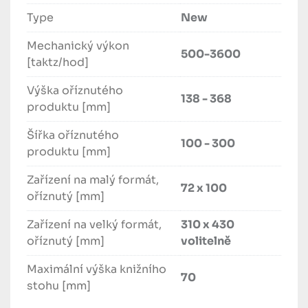
Systém rychlé výměny pro přední a boční nůž

Type
New
Zařízení na postřik silikonem pro boční nože s 
Mechanický výkon
hlídáním stavu hladiny

500-3600
[taktz/hod]
10 řezacích stolů včetně regálu a 5 lisovadel

Stohovací vykladač díky chytačovému 
Výška oříznutého
systému s vykládacím pásem

138 - 368
produktu [mm]
Plně automatický mazací systém s hlídáním 
stavu hladiny

Šířka oříznutého
100 - 300
Skluzný žlab na třísky

produktu [mm]
Jednodílné těleso stroje

Označení CE a GS / ET

Zařízení na malý formát,
72 x 100
Systémová rozšíření (volitelně):

oříznutý [mm]
Zařízení malého formátu

Zařízení na velký formát,
310 x 430
Přípojný trychtýř odsávání odřezků pro 
oříznutý [mm]
volitelně
připojení na odsávání třísek

Dopravní pás na odřezky pro transport 
Maximální výška knižního
odřezaných třísek ze skluzného žlabu

70
stohu [mm]
do kontejneru
