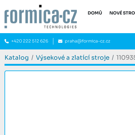
DOMŮ
NOVÉ STR
+420 222 512 626
praha@formica-cz.cz
Katalog
Výsekové a zlatící stroje
11093