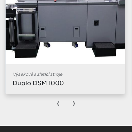
oje
Výsekové a zlatící stroj
00
LK 106 MT-B
‹
›