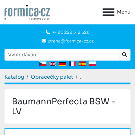
Menu
+420 222 512 626
praha@formica-cz.cz
Katalog
Obracečky palet
.
BaumannPerfecta BSW -
LV