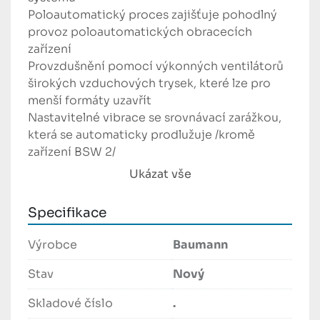
Poloautomatický proces zajišťuje pohodlný 
provoz poloautomatických obracecích 
zařízení
Provzdušnění pomocí výkonných ventilátorů 
širokých vzduchových trysek, které lze pro 
menší formáty uzavřít
Nastavitelné vibrace se srovnávací zarážkou, 
která se automaticky prodlužuje /kromě 
zařízení BSW 2/
Manuální nebo motorizované otáčení stohu
Ukázat vše
Pohodlný provoz
Spolehlivá a kompaktní konstrukce zařízení
Specifikace
Rychlý a spolehlivý
Vysoká kvalita
Výrobce
Baumann
Excelentní poměr cena-výnos
Stav
Nový
Skladové číslo
.