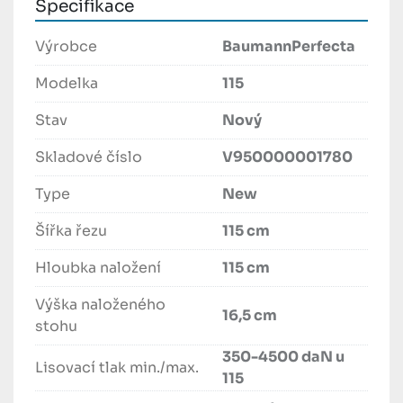
Specifikace
Výrobce
BaumannPerfecta
Modelka
115
Stav
Nový
Skladové číslo
V950000001780
Type
New
Šířka řezu
115 cm
Hloubka naložení
115 cm
Výška naloženého
16,5 cm
stohu
350-4500 daN u
Lisovací tlak min./max.
115