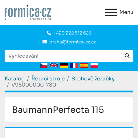
Menu
+420 222 512 626
praha@formica-cz.cz
Katalog
Řezací stroje
Stohově žezačky
V950000001780
BaumannPerfecta 115