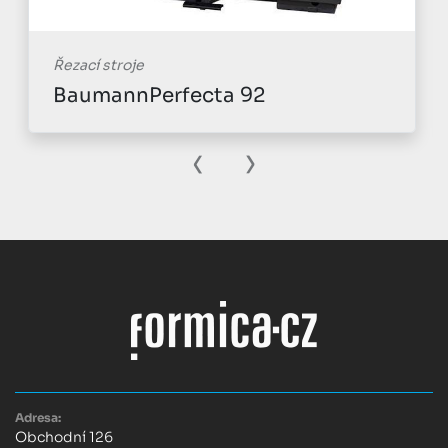
Řezací stroje
BaumannPerfecta 92
‹
›
Adresa:
Obchodní 126