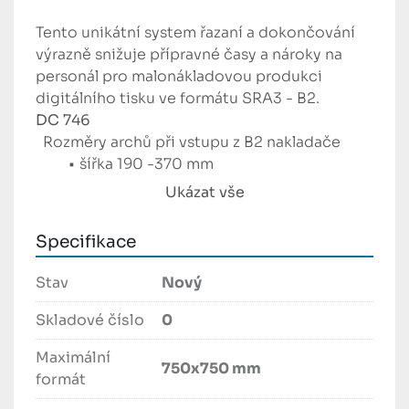
Tento unikátní system řazaní a dokončování 
výrazně snižuje přípravné časy a nároky na 
personál pro malonákladovou produkci 
digitálního tisku ve formátu SRA3 - B2. 
DC 746 
  Rozměry archů při vstupu z B2 nakladače
šířka 190 -370 mm
délka 370 -750 mm
Ukázat vše
   Rozměry archů při přímém vstupu do DC 
Specifikace
746 
šířka 210 - 370 mm 
Stav
Nový
délka 210 - 750 mm 
Skladové číslo
0
   Výstupní formát
Maximální
Min: šířka 48 x délka  49* mm
750x750 mm
formát
28mm při manuálním nastavení  
Počet nožů - 6 ( 8 volitelně) 