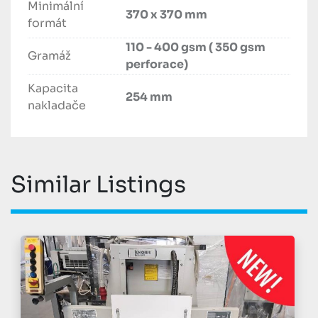
Minimální
Počet modulových slotu - 8 
370 x 370 mm
formát
110 - 400 gsm ( 350 gsm
Gramáž
perforace)
Kapacita
254 mm
nakladače
Similar Listings