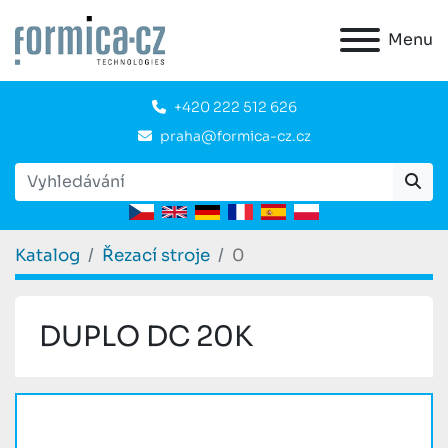
Menu
+420 222 512 626
praha@formica-cz.cz
Katalog
Řezací stroje
0
DUPLO DC 20K