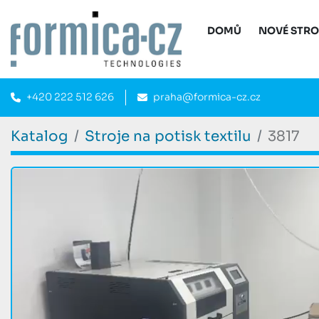
DOMŮ
NOVÉ STR
+420 222 512 626
praha@formica-cz.cz
Katalog
Stroje na potisk textilu
3817