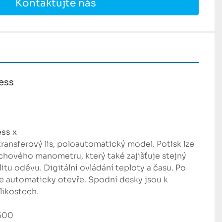
Kontaktujte nás
ress
ess x
ansferový lis, poloautomatický model. Potisk lze 
hového manometru, který také zajišťuje stejný 
itu oděvu. Digitální ovládání teploty a času. Po 
e automaticky otevře. Spodní desky jsou k 
likostech.
 500