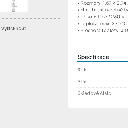
• Rozměry: 1,67 x 0,74
• Hmotnost (včetně ba
• Příkon: 10 A / 230 V
• Teplota: max. 220 °C
Vytisknout
• Přesnost teploty: ± 
• Výkon: 2,4 kW
• Doba ohřevu: 12 min.
• Rozsah časovače: max
Specifikace
• Provozní tlak: 2490 
Rok
Schulze PRETREATmak
Rok výroby:
2017
Stav
Stav
: dobrý
Jedinečný přístroj na
Skladové číslo
textilu. Díky rozměrům
(40x60 cm) je vhodný 
samozřejmě i pro tiská
Brother GT3, Anajet, Te
 Výhodou je, že nepotřebuje kompresor. Stroj je vybaven 4 nezávislými a 