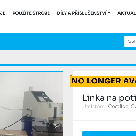
OJE
POUŽITÉ STROJE
DÍLY A PŘÍSLUŠENSTVÍ
AKTUAL
NO LONGER AV
Linka na poti
Umístění:
Čestlice, 