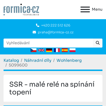
Menu
+420 222 512 626
praha@formica-cz.cz
Katalog
Náhradní díly
Wohlenberg
5099600
SSR - malé relé na spínání
topení