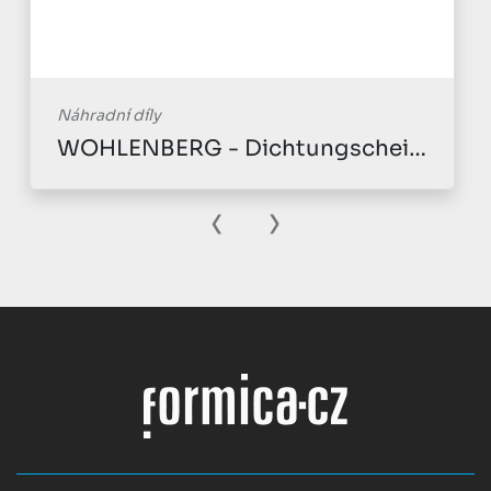
Náhradní díly
WOHLENBERG - Dichtungscheibe
‹
›