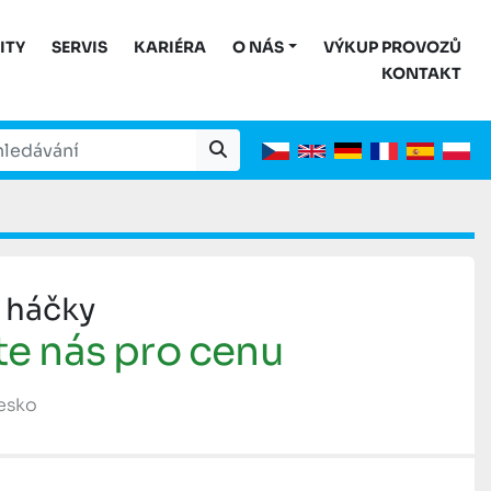
ITY
SERVIS
KARIÉRA
O NÁS
VÝKUP PROVOZŮ
KONTAKT
 háčky
te nás pro cenu
Česko