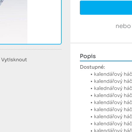
nebo
Popis
Vytisknout
Dostupné:
kalendářový háč
kalendářový háč
kalednářový háč
kalendářový há
kalendářový háč
kalendářový há
kalendářový háč
kalendářový háč
kalendářový háč