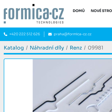
DOMŮ
NOVÉ STR
+420 222 512 626
praha@formica-cz.cz
Katalog
Náhradní díly
Renz
09981