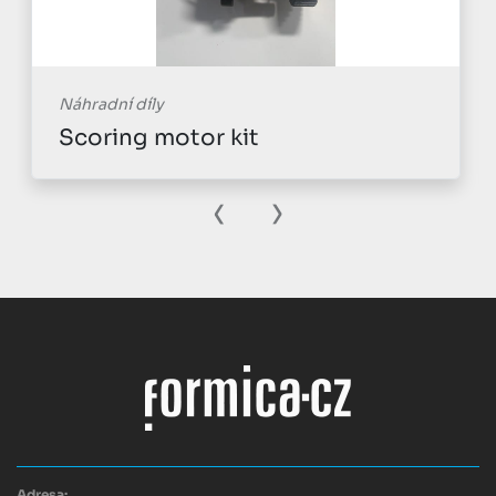
Náhradní díly
Scoring motor kit
‹
›
Adresa: