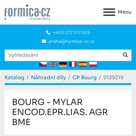
Menu
+420 222 512 626
praha@formica-cz.cz
Katalog
Náhradní díly
CP Bourg
9139219
BOURG - MYLAR
ENCOD.EPR.LIAS. AGR
BME