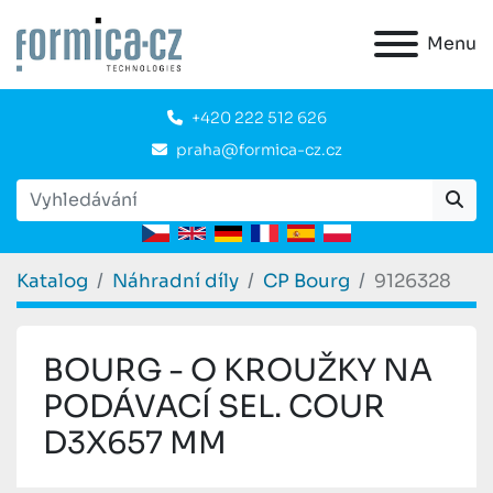
Menu
+420 222 512 626
praha@formica-cz.cz
Katalog
Náhradní díly
CP Bourg
9126328
BOURG - O KROUŽKY NA
PODÁVACÍ SEL. COUR
D3X657 MM