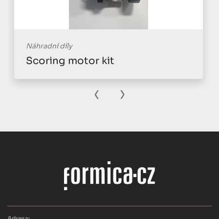
Náhradní díly
Scoring motor kit
‹
›
Adresa: