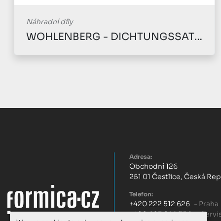
Náhradní díly
WOHLENBERG - DICHTUNGSSATZ FUER FLAECHEN
Adresa:
Obchodní 126
251 01 Čestlice, Česká Re
Telefon:
+420 222 512 626
- Praha
+420 603 299 756
- Servi