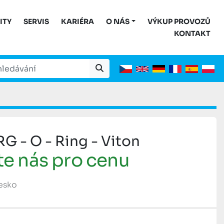
ITY
SERVIS
KARIÉRA
O NÁS
VÝKUP PROVOZŮ
KONTAKT
- O - Ring - Viton
te nás pro cenu
Česko