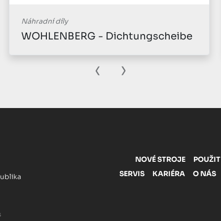
Náhradní díly
WOHLENBERG - Dichtungscheibe
‹
›
NOVÉ STROJE
POUŽIT
SERVIS
KARIÉRA
O NÁS
publika
s