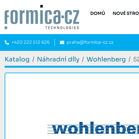
DOMŮ
NOVÉ STR
+420 222 512 626
praha@formica-cz.cz
Katalog
Náhradní díly
Wohlenberg
5