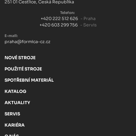
251 01 Čestlice, Česká Republika
Telefon:
+420 222 512 626
- Praha
+420 603 299 756
- Servis
E-mail:
praha@formica-cz.cz
NOVÉ STROJE
POUŽITÉ STROJE
SPOTŘEBNÍ MATERIÁL
KATALOG
AKTUALITY
SERVIS
KARIÉRA