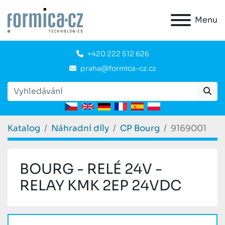
Menu
+420 222 512 626
praha@formica-cz.cz
Katalog
Náhradní díly
CP Bourg
9169001
BOURG - RELÉ 24V -
RELAY KMK 2EP 24VDC