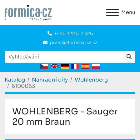
Menu
+420 222 512 626
praha@formica-cz.cz
Katalog
Náhradní díly
Wohlenberg
6100063
WOHLENBERG - Sauger
20 mm Braun