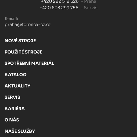
+420 222 512 626
- Praha
+420 603 299 756
- Servis
E-mail:
praha@formica-cz.cz
NOVÉ STROJE
POUŽITÉ STROJE
SPOTŘEBNÍ MATERIÁL
KATALOG
AKTUALITY
SERVIS
KARIÉRA
O NÁS
NAŠE SLUŽBY