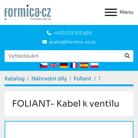
Menu
+420 222 512 626
praha@formica-cz.cz
Katalog
Náhradní díly
Foliant
1
FOLIANT- Kabel k ventilu