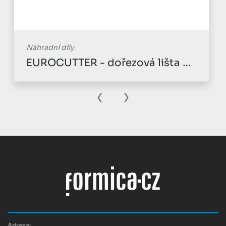
Náhradní díly
EUROCUTTER - dořezová lišta pro trojřez - 4x30x1000 - šedá
‹
›
Adresa: