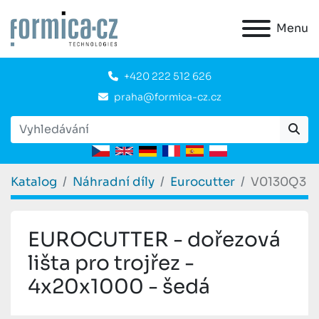
Menu
+420 222 512 626
praha@formica-cz.cz
Katalog
Náhradní díly
Eurocutter
V0130Q3
EUROCUTTER - dořezová
lišta pro trojřez -
4x20x1000 - šedá