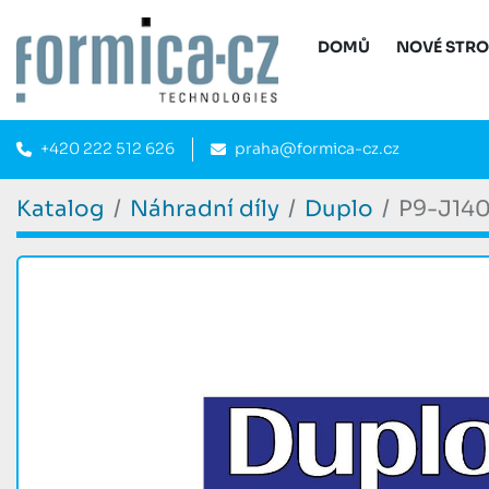
DOMŮ
NOVÉ STR
+420 222 512 626
praha@formica-cz.cz
Katalog
Náhradní díly
Duplo
P9-J14