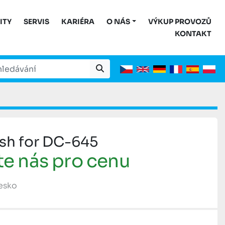
ITY
SERVIS
KARIÉRA
O NÁS
VÝKUP PROVOZŮ
KONTAKT
sh for DC-645
te nás pro cenu
Česko