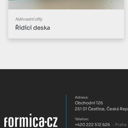
Náhradní díly
Řídící deska
Adresa:
Obchodní 126
251 01 Čestlice, Česká Re
Telefon:
+420 222 512 626
- Praha