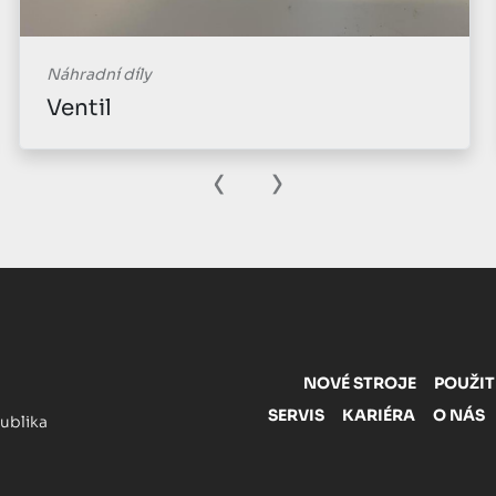
Náhradní díly
Ventil
‹
›
NOVÉ STROJE
POUŽIT
SERVIS
KARIÉRA
O NÁS
publika