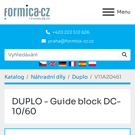
Menu
+420 222 512 626
praha@formica-cz.cz
Katalog
Náhradní díly
Duplo
V11A20461
DUPLO - Guide block DC-
10/60