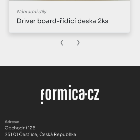
Náhradní díly
Driver board-řídící deska 2ks
‹
›
Adresa:
Obchodní 126
251 01 Čestlice, Česká Republika