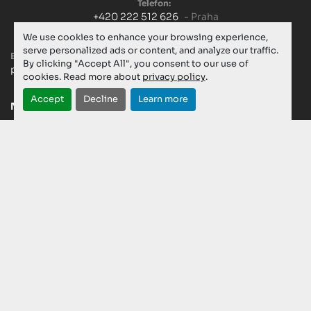
Telefon:
+420 222 512 626
- Praha
+420 603 299 756
- Servis
We use cookies to enhance your browsing experience,
serve personalized ads or content, and analyze our traffic.
E-mail:
By clicking "Accept All", you consent to our use of
praha@formica-cz.cz
cookies. Read more about
privacy policy
.
Accept
Decline
Learn more
NOVÉ STROJE
POUŽITÉ STROJE
SPOTŘEBNÍ MATERIÁL
KATALOG
AKTUALITY
SERVIS
KARIÉRA
O NÁS