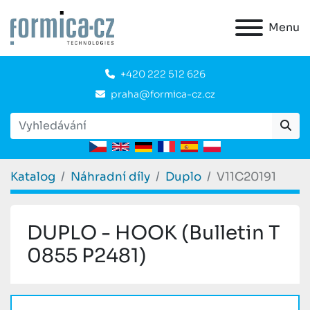
Menu
+420 222 512 626
praha@formica-cz.cz
Katalog
Náhradní díly
Duplo
V11C20191
DUPLO - HOOK (Bulletin T
0855 P2481)