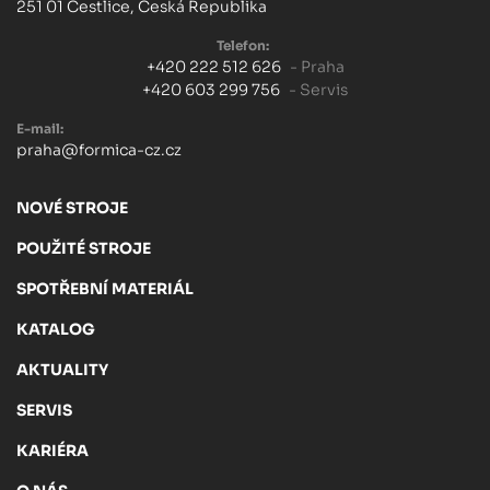
251 01 Čestlice, Česká Republika
Telefon:
+420 222 512 626
- Praha
+420 603 299 756
- Servis
E-mail:
praha@formica-cz.cz
NOVÉ STROJE
POUŽITÉ STROJE
SPOTŘEBNÍ MATERIÁL
KATALOG
AKTUALITY
SERVIS
KARIÉRA