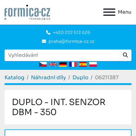
Menu
+420 222 512 626
praha@formica-cz.cz
Katalog
Náhradní díly
Duplo
06211387
DUPLO - INT. SENZOR
DBM - 350