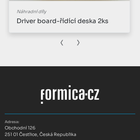
Náhradní díly
Driver board-řídící deska 2ks
‹
›
Adresa:
Obchodní 126
251 01 Čestlice, Česká Republika