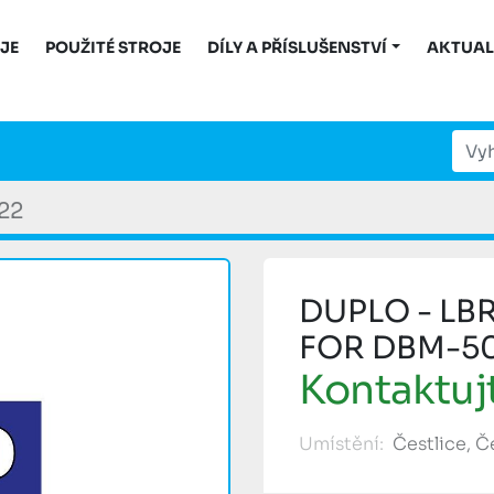
OJE
POUŽITÉ STROJE
DÍLY A PŘÍSLUŠENSTVÍ
AKTUAL
22
DUPLO - LB
FOR DBM-5
Kontaktuj
Umístění:
Čestlice, 