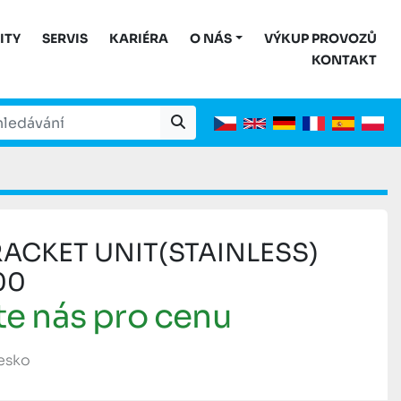
ITY
SERVIS
KARIÉRA
O NÁS
VÝKUP PROVOZŮ
KONTAKT
RACKET UNIT(STAINLESS)
00
te nás pro cenu
Česko