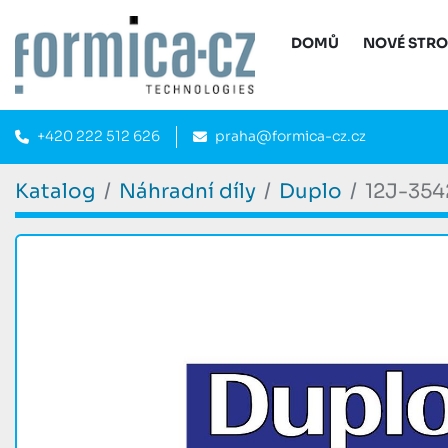
DOMŮ
NOVÉ STR
+420 222 512 626
praha@formica-cz.cz
Katalog
Náhradní díly
Duplo
12J-354