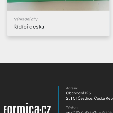
Náhradní díly
Řídící deska
Adresa:
Obchodní 126
251 01 Čestlice, Česká Re
Telefon:
+420 222 512 626
- Praha