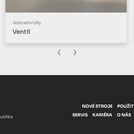
Náhradní díly
Ventil
‹
›
NOVÉ STROJE
POUŽIT
SERVIS
KARIÉRA
O NÁS
publika