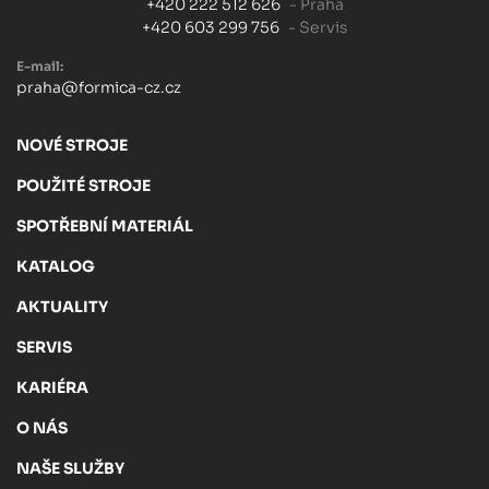
+420 222 512 626
- Praha
+420 603 299 756
- Servis
E-mail:
praha@formica-cz.cz
NOVÉ STROJE
POUŽITÉ STROJE
SPOTŘEBNÍ MATERIÁL
KATALOG
AKTUALITY
SERVIS
KARIÉRA
O NÁS
NAŠE SLUŽBY