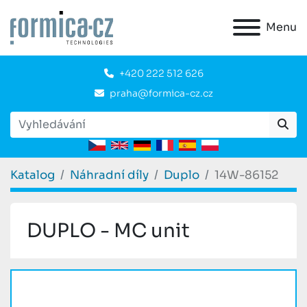
Menu
+420 222 512 626
praha@formica-cz.cz
Katalog
Náhradní díly
Duplo
14W-86152
DUPLO - MC unit