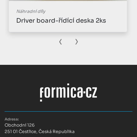
Náhradní díly
Driver board-řídící deska 2ks
‹
›
Adresa:
Obchodní 126
251 01 Čestlice, Česká Republika