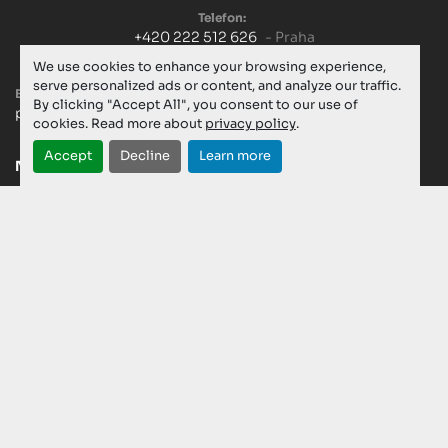
Telefon:
+420 222 512 626
- Praha
+420 603 299 756
- Servis
We use cookies to enhance your browsing experience,
serve personalized ads or content, and analyze our traffic.
E-mail:
By clicking "Accept All", you consent to our use of
praha@formica-cz.cz
cookies. Read more about
privacy policy
.
Accept
Decline
Learn more
NOVÉ STROJE
POUŽITÉ STROJE
SPOTŘEBNÍ MATERIÁL
KATALOG
AKTUALITY
SERVIS
KARIÉRA
O NÁS