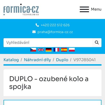
Menu
+420 222 512 626
praha@formica-cz.cz
Katalog
Náhradní díly
Duplo
V97J85041
DUPLO - ozubené kolo a
spojka