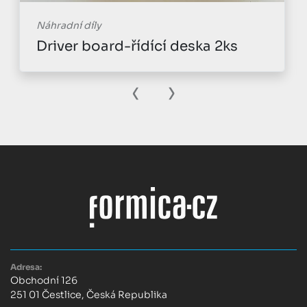
Náhradní díly
Driver board-řídící deska 2ks
‹
›
Adresa:
Obchodní 126
251 01 Čestlice, Česká Republika