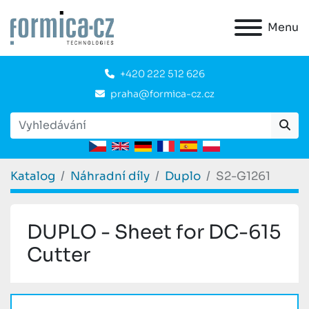
Menu
+420 222 512 626
praha@formica-cz.cz
Katalog
Náhradní díly
Duplo
S2-G1261
DUPLO - Sheet for DC-615
Cutter