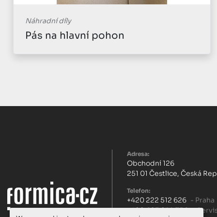
Náhradní díly
Pás na hlavní pohon
Adresa:
Obchodní 126
251 01 Čestlice, Česká Re
Telefon:
+420 222 512 626
- Praha
+420 603 299 756
- Servi