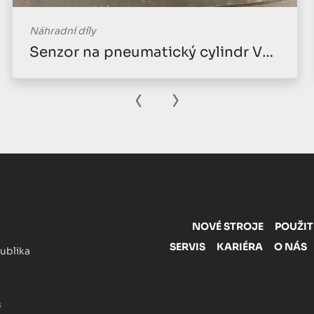
Náhradní díly
Senzor na pneumatický cylindr Vaculift RS
‹
›
NOVÉ STROJE
POUŽIT
SERVIS
KARIÉRA
O NÁS
publika
s