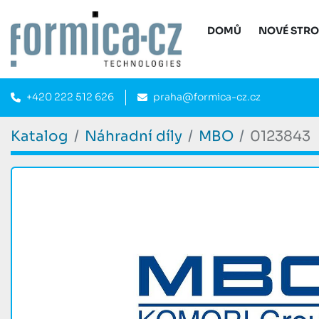
DOMŮ
NOVÉ STR
+420 222 512 626
praha@formica-cz.cz
Katalog
Náhradní díly
MBO
0123843