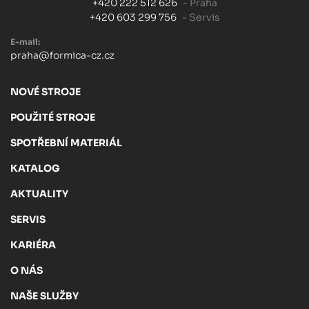
+420 222 512 626
- Praha
+420 603 299 756
- Servis
E-mail:
praha@formica-cz.cz
NOVÉ STROJE
POUŽITÉ STROJE
SPOTŘEBNÍ MATERIÁL
KATALOG
AKTUALITY
SERVIS
KARIÉRA
O NÁS
NAŠE SLUŽBY