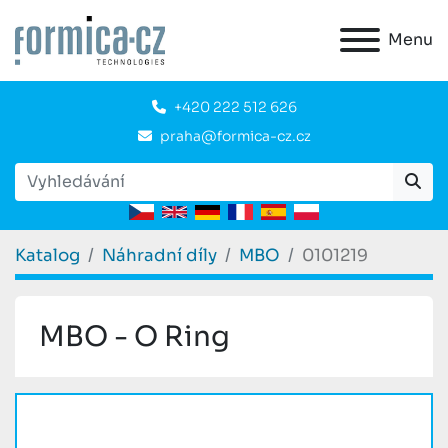
Menu
+420 222 512 626
praha@formica-cz.cz
Katalog
Náhradní díly
MBO
0101219
MBO - O Ring