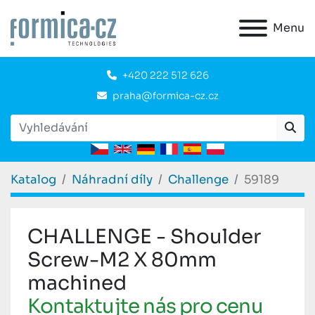
Menu
+420 222 512 626
praha@formica-cz.cz
Katalog
Náhradní díly
Challenge
59189
CHALLENGE - Shoulder
Screw-M2 X 80mm
machined
Kontaktujte nás pro cenu