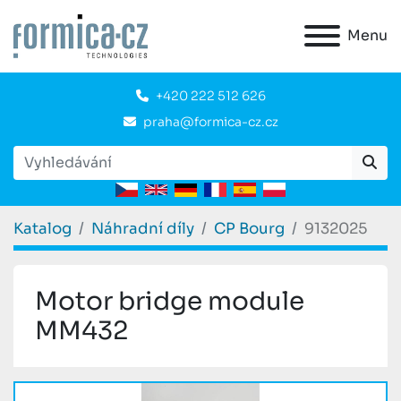
Menu
+420 222 512 626
praha@formica-cz.cz
Katalog
Náhradní díly
CP Bourg
9132025
Motor bridge module
MM432