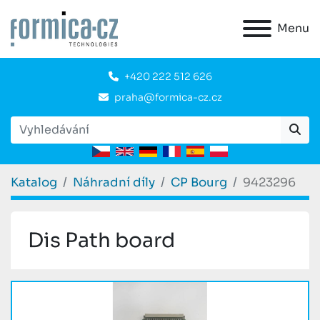
Menu
+420 222 512 626
praha@formica-cz.cz
Katalog
Náhradní díly
CP Bourg
9423296
Dis Path board