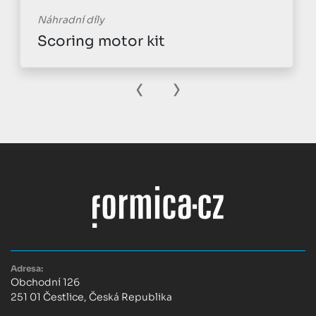
Náhradní díly
Scoring motor kit
‹
›
Adresa:
Obchodní 126
251 01 Čestlice, Česká Republika