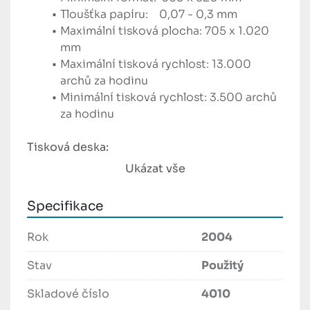
Tloušťka papíru:    0,07 - 0,3 mm 
Maximální tisková plocha: 705 x 1.020 
mm        
Maximální tisková rychlost: 13.000 
archů za hodinu 
Minimální tisková rychlost: 3.500 archů 
za hodinu
Tisková deska:
Délka x šířka: 800 x 1.030 mm
Ukázat vše
Tloušťka: 0,3 mm
Ofsetový potah:
Specifikace
Délka x šířka: 900 x 1.040 mm
Barevník:
Rok
2004
Počet nanášecích válců: 4 
Průměry nanášecích válců: 87,5 - 77,5 - 
Stav
Použitý
85 – 90 (mm)
Skladové číslo
4010
Počet válců: 21 (spodní jednotka) /  20 