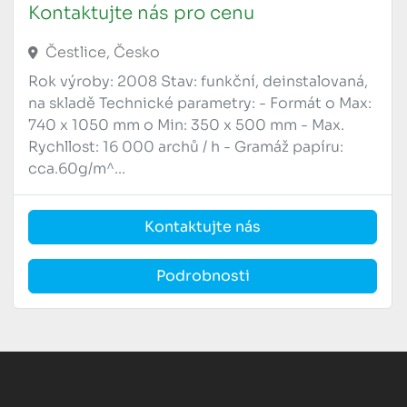
Kontaktujte nás pro cenu
Zařízení pro přednastavení tiskové 
zakázky AMR: přednastavení rozměrů a 
Čestlice, Česko
tloušťky papíru, přednastavení kartáče 
na stole nakladače /přednastavení 
Rok výroby: 2008 Stav: funkční, deinstalovaná,
přebíracího válečku, přednastavení 
na skladě Technické parametry: - Formát o Max:
bočního rozfuku nakladače, 
740 x 1050 mm o Min: 350 x 500 mm - Max.
přednastavení bočního rovnače a 
Rychllost: 16 000 archů / h - Gramáž papíru:
polohy bubnové brzdy archu.
cca.60g/m^...
Automatická myčka barevníkových 
válců.
Kontaktujte nás
Automatická myčka ofsetového 
potahu.
Automatická myčka tlakového válce.
Podrobnosti
Stranové nastavení stohu nakladače 
(prostřednictvím posuvného 
nakladače).
Dálkové nastavování výšky savek.
Vodou chlazené roztěrací válce.
Nanášecí válce s axiálním roztěrem: 2 x 