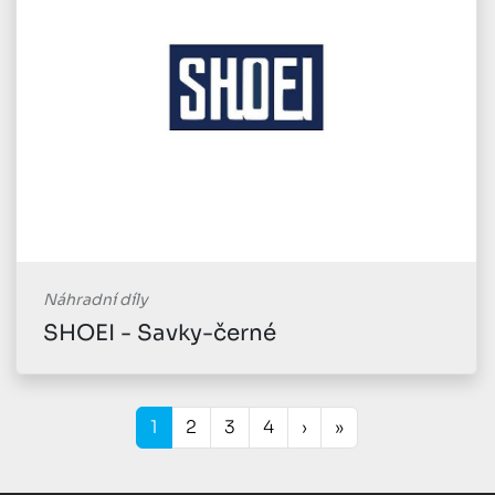
Náhradní díly
SHOEI - Savky-černé
1
2
3
4
›
»